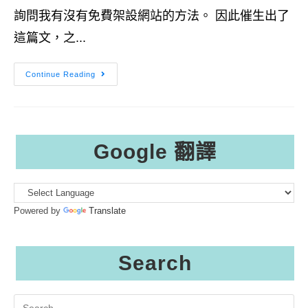
詢問我有沒有免費架設網站的方法。 因此催生出了
這篇文，之...
免
Continue Reading
費
Or
付
費
架
站？
網
Google 翻譯
站
架
設
前
必
須
要
Powered by
Translate
了
解
的
基
本
Search
知
識！
Search