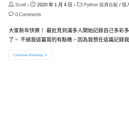
Post
Post
Post
Scott
2020 年 1 月 4 日
Python 投資台股
/
個
author:
published:
category:
Post
0 Comments
comments:
大家新年快樂！ 最近見到滿多人開始記錄自己多彩多姿的
了。 不過我這篇寫的有點晚，因為我想在這篇記錄我的年
百
Continue Reading
萬
年
收？
被
動
收
入？
2019
回
顧
及
2020
期
許