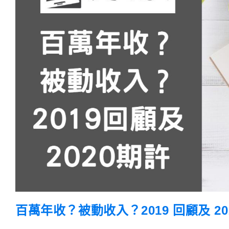
(股
票、
期
貨、
基
金、
選
擇
權、
虛
擬
貨
幣)
百萬年收？被動收入？2019 回顧及 20