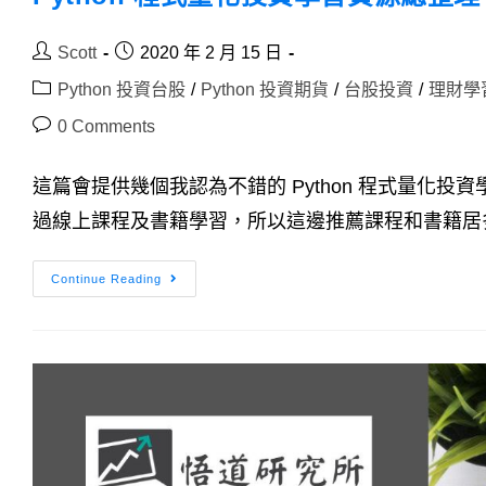
Post
Post
Scott
2020 年 2 月 15 日
author:
published:
Post
Python 投資台股
/
Python 投資期貨
/
台股投資
/
理財學
category:
Post
0 Comments
comments:
這篇會提供幾個我認為不錯的 Python 程式量化
過線上課程及書籍學習，所以這邊推薦課程和書籍居多
Python
Continue Reading
程
式
量
化
投
資
學
習
資
源
總
整
理