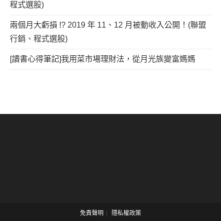
程式選股)
兩個月大虧損 !? 2019 年 11、12 月被動收入公開！(聯盟
行銷、程式選股)
[讀書心得筆記]我用菜市場理財法，從月光族變富媽媽
免責聲明
隱私權政策