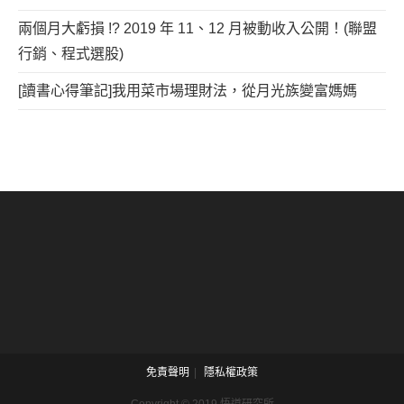
兩個月大虧損 !? 2019 年 11、12 月被動收入公開！(聯盟
行銷、程式選股)
[讀書心得筆記]我用菜市場理財法，從月光族變富媽媽
免責聲明
隱私權政策