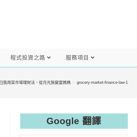
程式投資之路
服務項目
記]我用菜市場理財法，從月光族變富媽媽
>
grocery-market-finance-law-1
Google 翻譯