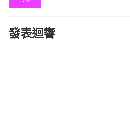
位
址
發表迴響