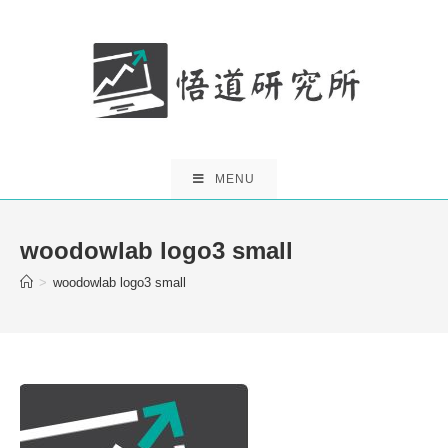
Skip
to
content
MENU
woodowlab logo3 small
>
woodowlab logo3 small