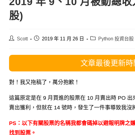
2019 年 9、10 月被動
股)
Post
Post
Post
Scott
2019 年 11 月 26 日
Python 投資台股
author:
published:
category:
文章最後更新時間 
對！我又拖稿了，萬分抱歉！
這篇原定是在 9 月買進的股票在 10 月賣出時 PO 
賣出獲利，但就在 14 號時，發生了一件事導致我
PS：以下有關股票的名稱我都會碼掉以避報明牌之
找到股票。